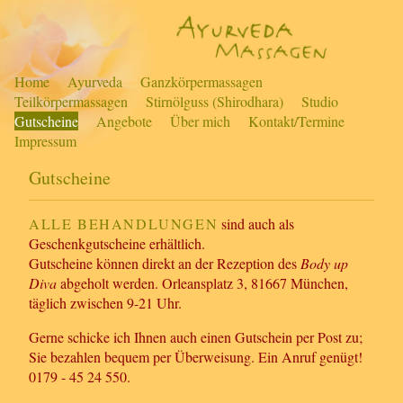
A
Home
Ayurveda
Ganzkörpermassagen
Teilkörpermassagen
Stirnölguss (Shirodhara)
Studio
y
Gutscheine
Angebote
Über mich
Kontakt/Termine
Impressum
u
Gutscheine
r
ALLE BEHANDLUNGEN
sind auch als
v
Geschenkgutscheine erhältlich.
Gutscheine können direkt an der Rezeption des
Body up
e
Diva
abgeholt werden. Orleansplatz 3, 81667 München,
täglich zwischen 9-21 Uhr.
d
Gerne schicke ich Ihnen auch einen Gutschein per Post zu;
a
Sie bezahlen bequem per Überweisung. Ein Anruf genügt!
0179 - 45 24 550.